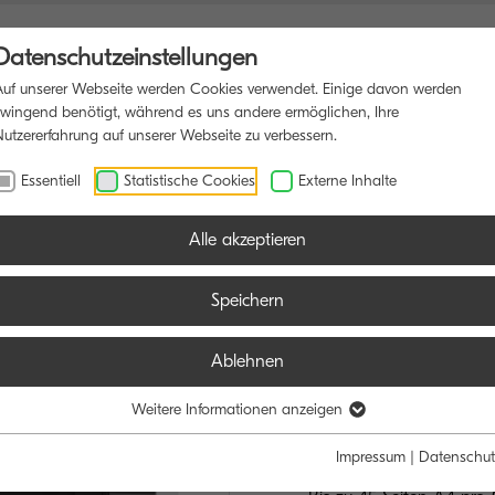
Datenschutzeinstellungen
Auf unserer Webseite werden Cookies verwendet. Einige davon werden
zwingend benötigt, während es uns andere ermöglichen, Ihre
Nutzererfahrung auf unserer Webseite zu verbessern.
NSDRUCKER
SOFTWARE
BLOG
Essentiell
Statistische Cookies
Externe Inhalte
Alle akzeptieren
Speichern
Ablehnen
ECOSYS PA
HOHE PRODUKTI
Weitere Informationen anzeigen
BETRIEBSKOST
Impressum
|
Datenschut