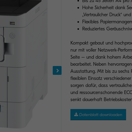
Bis zu 45 Seiten A4 pro
Hohe Sicherheit dank Sec
„Vertraulicher Druck“ un
Flexibles Papiermanagem
Reduziertes Geräuschnive
Kompakt gebaut und hochprod
nur mit voller Netzwerk-Perform
Seite – und dank hohem Arbei
bearbeitet. Neben hervorragend
Ausstattung. Mit bis zu sechs 
flexiblen Einsatz verschiedene
sorgen dafür, dass vertrauliche
und ressourcenschonende ECOS
senkt dauerhaft Betriebskost
Datenblatt downloaden