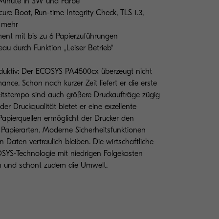
 Minute in SW und Farbe
ure Boot, Run-time Integrity Check, TLS 1.3,
d mehr
ent mit bis zu 6 Papierzuführungen
au durch Funktion „Leiser Betrieb“
uktiv: Der ECOSYS PA4500cx überzeugt nicht
ance. Schon nach kurzer Zeit liefert er die erste
tstempo sind auch größere Druckaufträge zügig
er Druckqualität bietet er eine exzellente
Papierquellen ermöglicht der Drucker den
r Papierarten. Moderne Sicherheitsfunktionen
n Daten vertraulich bleiben. Die wirtschaftliche
YS-Technologie mit niedrigen Folgekosten
en und schont zudem die Umwelt.